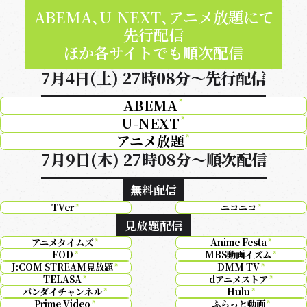
ABEMA、U-NEXT、アニメ放題にて
先行配信
ほか各サイトでも順次配信
7月4日(土) 27時08分～先行配信
ABEMA
U-NEXT
アニメ放題
7月9日(木) 27時08分～順次配信
無料配信
TVer
ニコニコ
見放題配信
アニメタイムズ
Anime Festa
FOD
MBS動画イズム
J:COM STREAM見放題
DMM TV
TELASA
dアニメストア
バンダイチャンネル
Hulu
Prime Video
ふらっと動画