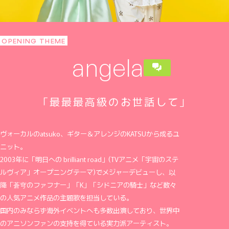
OPENING THEME
angela
｢最最最高級のお世話して｣
ヴォーカルのatsuko、ギター＆アレンジのKATSUから成るユ
ニット。
2003年に「明日への brilliant road」(TVアニメ「宇宙のステ
ルヴィア」オープニングテーマ)でメジャーデビューし、以
降「蒼穹のファフナー」「K」「シドニアの騎士」など数々
の人気アニメ作品の主題歌を担当している。
国内のみならず海外イベントへも多数出演しており、世界中
のアニソンファンの支持を得ている実力派アーティスト。