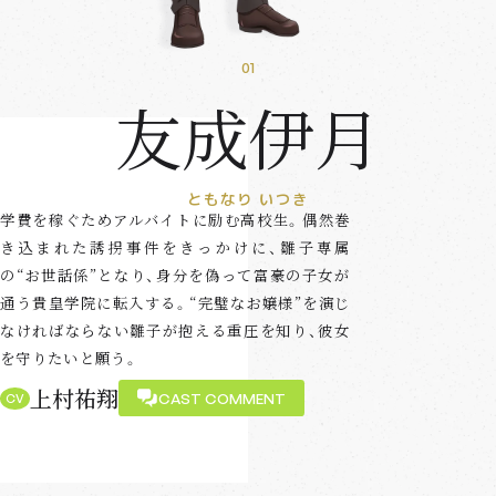
CLOSE
02
01
04
03
05
06
07
08
友成伊月
ともなり いつき
学費を稼ぐためアルバイトに励む高校生。偶然巻
き込まれた誘拐事件をきっかけに、雛子専属
の“お世話係”となり、身分を偽って富豪の子女が
通う貴皇学院に転入する。“完璧なお嬢様”を演じ
なければならない雛子が抱える重圧を知り、彼女
小清水亜美
熊谷健太郎
前島亜美
CAST COMMENT
CAST COMMENT
CAST COMMENT
を守りたいと願う。
大西沙織
土屋李央
子安武人
CAST COMMENT
CAST COMMENT
CAST COMMENT
小原好美
上村祐翔
CAST COMMENT
CAST COMMENT