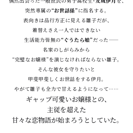
偶然出会った一般庶民の男子高校生・
友成伊月
を、
突然専属の
“お世話係”
に指名する。
表向きは品行方正に見える雛子だが、
着替えさえ一人ではできない
生活能力皆無の
“ぐうたら娘”
だった――
名家のしがらみから
“完璧なお嬢様”を演じなければならない雛子。
そんな彼女を守りたいと
甲斐甲斐しくお世話をする伊月。
やがて雛子も全力で甘えるようになって……
ギャップ可愛いお嬢様との、
主従を超えた
甘々な恋物語が始まろうとしていた。