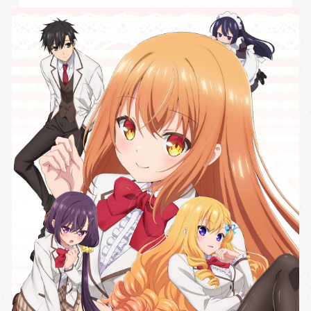
キャラクター原案
原作
漫画
Q.
みわべさくら先生
坂石遊作先生
水島空彦先生
Q.
祝！！才女のお世話・アニメ化！！
『才女のお世話』アニメ化おめでとうございま
ついに『才女のお世話』アニメ化です！おめでと
とにかくお嬢様を描きたい、というシンプルな
す！！
うございます！
CONTENTS
願望から本作は生まれました。高貴な世界を面
応援してくださっている皆さま、本当にありが
原作の坂石先生、イラスト担当のみわべ先生の
最新情報
白おかしく表現できたら、と思いながら執筆し
とうございます。
魅力ももちろんのこと
てきましたので、映像化でどう進化していくの
動く雛子や伊月たちを見れるのが今からとても
編集者さんや作品を応援してくださる皆様のお
NEWS
放送・配信情報
か非常に楽しみです！！キャラクターは勿論、音
楽しみです。
陰で自分もこのような機会に恵まれることが出
も背景も全部堪能します！！
原作・コミカライズとともにこれからも応援よ
来ました
ON AIR & STREAMING
ムービー
元々本作はコミカライズやグッズ化など、ご関
ろしくお願いします。
とてもとても嬉しいです。ありがとうございま
係者の皆様の熱意に支えられてきました。アニ
す！
MOVIE
メに関しても同様で、皆様のプロ意識に身が引
小説や漫画とも違うアニメの世界で、高嶺の花
あらすじ
き締まる思いです。
のお嬢様たち相手に奮闘する伊月くんの活躍を