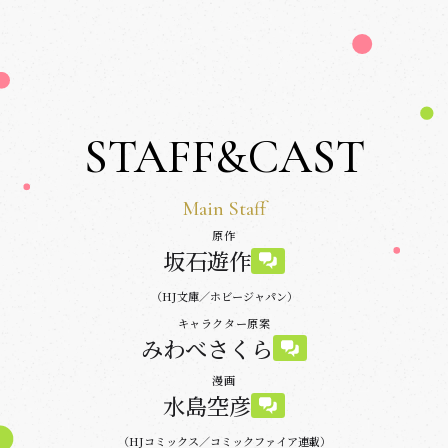
STAFF&CAST
Main Staff
原作
坂石遊作
（HJ文庫／ホビージャパン）
キャラクター原案
みわべさくら
漫画
水島空彦
（HJコミックス／コミックファイア連載）