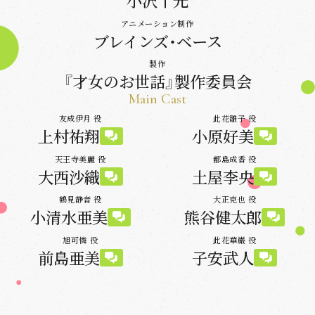
小沢十光
アニメーション制作
ブレインズ・ベース
製作
『才女のお世話』製作委員会
Main Cast
友成伊月 役
此花雛子 役
上村祐翔
小原好美
天王寺美麗 役
都島成香 役
大西沙織
土屋李央
鶴見静音 役
大正克也 役
小清水亜美
熊谷健太郎
旭可憐 役
此花華巌 役
前島亜美
子安武人