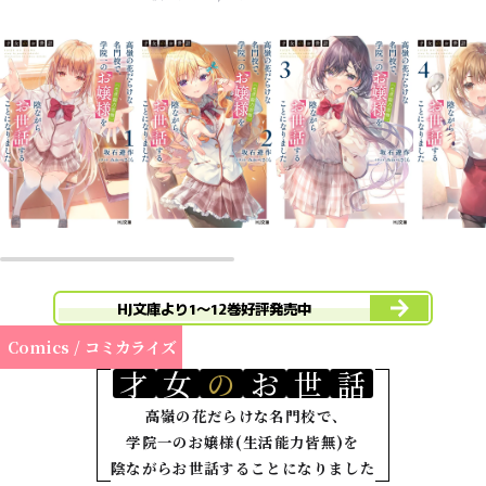
HJ文庫より1～12巻好評発売中
Comics / コミカライズ
才
女
の
お
世
話
高嶺の花だらけな名門校で、
学院一のお嬢様(生活能力皆無)を
陰ながらお世話することになりました