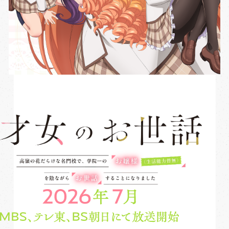
EPISODES
アニメ『才女のお世話』をよろしくお願いいたし
ワクワクしながら期待しています！
イントロダクション
ます！！
INTRODUCTION
登場人物
CHARACTER
主題歌
MUSIC
スタッフ・キャスト
STAFF&CAST
原作
BOOKS
グッズ
GOODS
Blu-ray