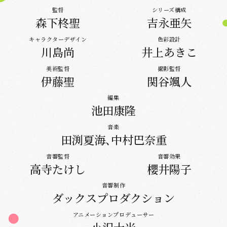
監督
シリーズ構成
森下柊聖
吉永亜矢
キャラクターデザイン
色彩設計
川島尚
井上あきこ
美術監督
撮影監督
伊藤聖
関谷颯人
編集
池田康隆
音楽
田渕夏海、中村巴奈重
音響監督
音響効果
高寺たけし
櫻井陽子
音響制作
ダックスプロダクション
アニメーションプロデューサー