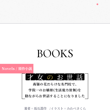
BOOKS
Novels / 原作小説
才
女
の
お
世
話
高嶺の花だらけな名門校で、
学院一のお嬢様(生活能力皆無)を
陰ながらお世話することになりました
著者 = 坂石遊作
イラスト = みわべさくら