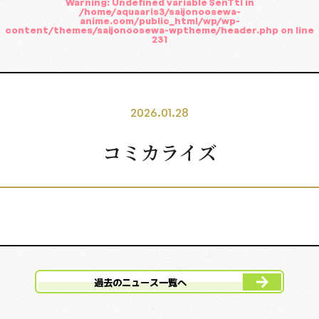
Warning
: Undefined variable $enTtl in
EPISODES
/home/aquaaris3/saijonoosewa-
イントロダクション
anime.com/public_html/wp/wp-
content/themes/saijonoosewa-wptheme/header.php
on line
231
INTRODUCTION
登場人物
CHARACTER
2026.01.28
主題歌
コミカライズ
MUSIC
スタッフ・キャスト
STAFF&CAST
原作
BOOKS
グッズ
過去のニュース一覧へ
GOODS
Blu-ray