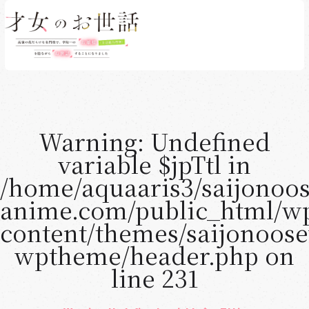
CONTENTS
Warning
: Undefined
最新情報
variable $jpTtl in
NEWS
/home/aquaaris3/saijonoo
放送・配信情報
anime.com/public_html/w
ON AIR & STREAMING
content/themes/saijonoos
ムービー
wptheme/header.php
on
MOVIE
line
231
あらすじ