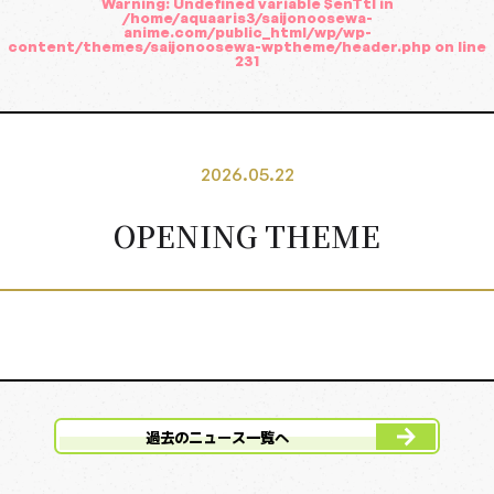
Warning
: Undefined variable $enTtl in
EPISODES
/home/aquaaris3/saijonoosewa-
イントロダクション
anime.com/public_html/wp/wp-
content/themes/saijonoosewa-wptheme/header.php
on line
231
INTRODUCTION
登場人物
CHARACTER
2026.05.22
主題歌
OPENING THEME
MUSIC
スタッフ・キャスト
STAFF&CAST
原作
BOOKS
グッズ
過去のニュース一覧へ
GOODS
Blu-ray