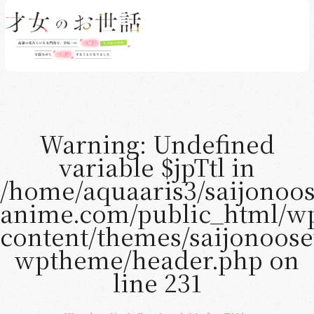
CONTENTS
Warning
: Undefined
最新情報
variable $jpTtl in
NEWS
/home/aquaaris3/saijonoo
放送・配信情報
anime.com/public_html/w
ON AIR & STREAMING
content/themes/saijonoos
ムービー
wptheme/header.php
on
MOVIE
line
231
あらすじ